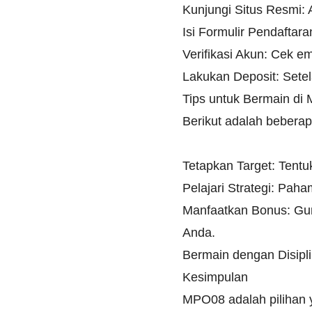
Kunjungi Situs Resmi:
Isi Formulir Pendaftara
Verifikasi Akun: Cek em
Lakukan Deposit: Setela
Tips untuk Bermain di
Berikut adalah bebera
Tetapkan Target: Tentu
Pelajari Strategi: Pah
Manfaatkan Bonus: Gu
Anda.
Bermain dengan Disipl
Kesimpulan
MPO08 adalah pilihan y