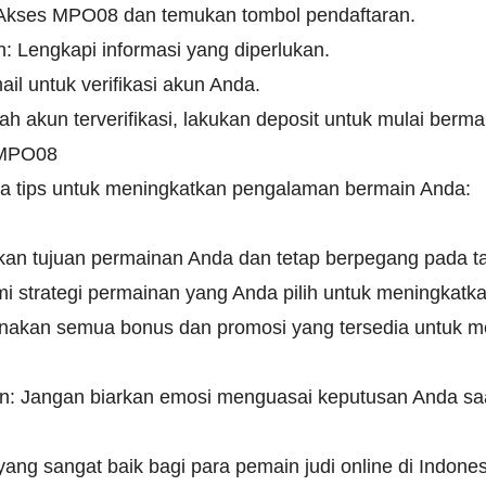
 Akses MPO08 dan temukan tombol pendaftaran.
n: Lengkapi informasi yang diperlukan.
ail untuk verifikasi akun Anda.
h akun terverifikasi, lakukan deposit untuk mulai berma
 MPO08
pa tips untuk meningkatkan pengalaman bermain Anda:
kan tujuan permainan Anda dan tetap berpegang pada ta
ami strategi permainan yang Anda pilih untuk meningkat
nakan semua bonus dan promosi yang tersedia untuk m
in: Jangan biarkan emosi menguasai keputusan Anda sa
ang sangat baik bagi para pemain judi online di Indone