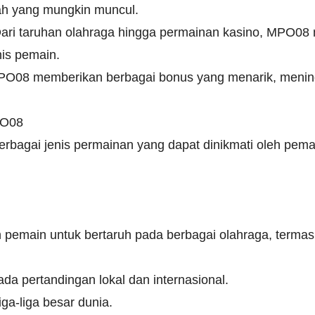
ah yang mungkin muncul.
ari taruhan olahraga hingga permainan kasino, MPO0
nis pemain.
PO08 memberikan berbagai bonus yang menarik, menin
PO08
agai jenis permainan yang dapat dinikmati oleh pema
emain untuk bertaruh pada berbagai olahraga, termas
da pertandingan lokal dan internasional.
ga-liga besar dunia.