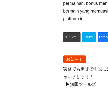
permainan, bonus men
bermain yang memuaska
platform ini.
タイッツー
Twitter
Faceb
お知らせ
実務でも趣味でも役に
ゃいましょう！
▶
無限ツールズ