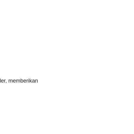
ler, memberikan
: