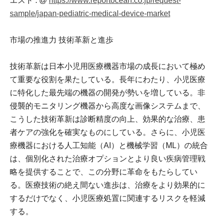
エスト : @
https://www.reportocean.co.jp/request-
sample/japan-pediatric-medical-device-market
市場の推進力 技術革新と進歩
技術革新は日本小児用医療機器市場の成長において極め
て重要な役割を果たしている。長年にわたり、小児医療
に特化した最先端の機器の開発が勢いを増している。非
侵襲的モニタリング機器から高度な画像システムまで、
こうした技術革新は診断精度の向上、効果的な治療、患
者ケアの強化を確実なものにしている。さらに、小児医
療機器における人工知能（AI）と機械学習（ML）の統合
は、個別化された治療オプションとより良い疾病管理戦
略を提供することで、この分野に革命をもたらしてい
る。医療技術の絶え間ない進歩は、治療をより効果的に
するだけでなく、小児医療処置に関連するリスクを軽減
する。