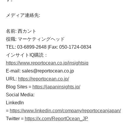
メディア連絡先:
名前: 西カント
役職: マーケティングヘッド
TEL: 03-6899-2648 |Fax: 050-1724-0834
インサイトIQ購読：
https://www.reportocean.co.jp/insightsiq
E-mail: sales@reportocean.co.jp
URL:
https://reportocean.co.jp/
Blog Sites =
https://japaninsights.jp/
Social Media:
LinkedIn
=
https://www.linkedin.com/company/reportoceanjapan/
Twitter =
https://x.com/ReportOcean_JP