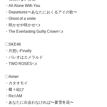
・All Alone With You
・Departures〜あなたにおくるアイの歌〜
・Ghost of a smile
・咲かせや咲かせ👈
・The Everlasting Guilty Crown👈
〇SKE48
・片想いFinally
・パレオはエメラルド
・TWO ROSES👈
〇Aimer
・カタオモイ
・蝶々結び
・Re:I AM
・あなたに出会わなければ〜夏雪冬花〜