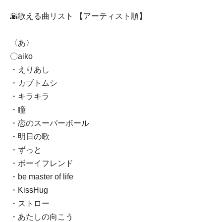
🌇歌える曲リスト 【アーティスト順】
〈あ〉
〇aiko
・えりあし
・カブトムシ
・キラキラ
・瞳
・恋のスーパーボール
・明日の歌
・ずっと
・ボーイフレンド
・be master of life
・KissHug
・ストロー
・あたしの向こう