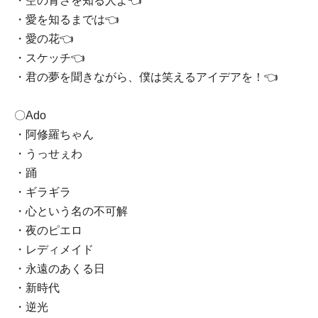
・空の青さを知る人よ👈
・愛を知るまでは👈
・愛の花👈
・スケッチ👈
・君の夢を聞きながら、僕は笑えるアイデアを！👈
〇Ado
・阿修羅ちゃん
・うっせぇわ
・踊
・ギラギラ
・心という名の不可解
・夜のピエロ
・レディメイド
・永遠のあくる日
・新時代
・逆光