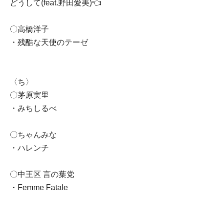
どうして(feat.野田愛美)👈
〇高橋洋子
・残酷な天使のテーゼ
〈ち〉
〇茅原実里
・みちしるべ
〇ちゃんみな
・ハレンチ
〇中王区 言の葉党
・Femme Fatale