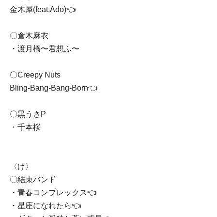
金木犀(feat.Ado)👈
〇倉木麻衣
・渡月橋〜君想ふ〜
〇Creepy Nuts
Bling-Bang-Bang-Born👈
〇黒うさP
・千本桜
〈け〉
〇結束バンド
・青春コンプレックス👈
・星座になれたら👈