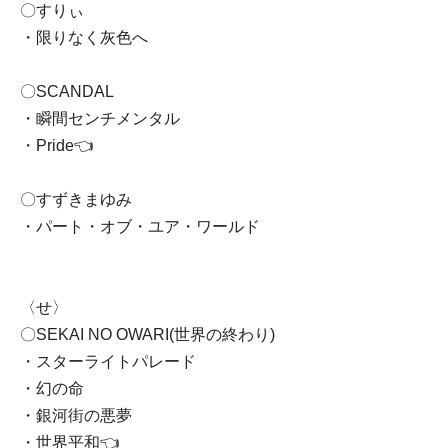
〇すりぃ
・限りなく灰色へ
〇SCANDAL
・瞬間センチメンタル
・Pride👈
〇すずきまゆみ
・パート・オブ・ユア・ワールド
〈せ〉
〇SEKAI NO OWARI(世界の終わり)
・スターライトパレード
・幻の命
・銀河街の悪夢
・世界平和👈