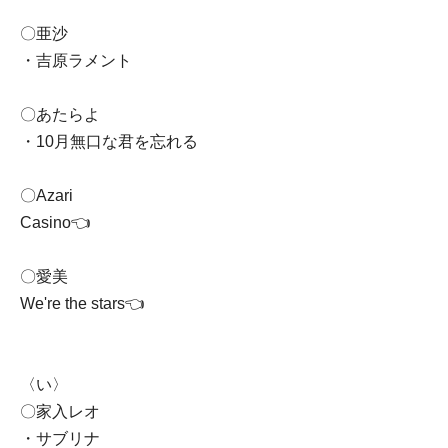
〇亜沙
・吉原ラメント
〇あたらよ
・10月無口な君を忘れる
〇Azari
Casino👈
〇愛美
We're the stars👈
〈い〉
〇家入レオ
・サブリナ