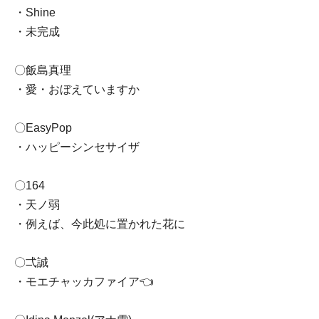
・Shine
・未完成
〇飯島真理
・愛・おぼえていますか
〇EasyPop
・ハッピーシンセサイザ
〇164
・天ノ弱
・例えば、今此処に置かれた花に
〇弌誠
・モエチャッカファイア👈