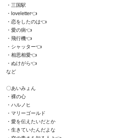
・三国駅
・loveletter👈
・恋をしたのは👈
・愛の病👈
・飛行機👈
・シャッター👈
・相思相愛👈
・ぬけがら👈
など
〇あいみょん
・裸の心
・ハルノヒ
・マリーゴールド
・愛を伝えたいだとか
・生きていたんだよな