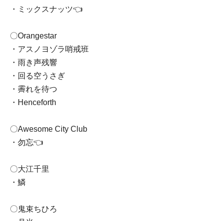
・ミックスナッツ👈
〇Orangestar
・アスノヨゾラ哨戒班
・雨き声残響
・回る空うさぎ
・霽れを待つ
・Henceforth
〇Awesome City Club
・勿忘👈
〇大江千里
・鱗
〇鬼束ちひろ