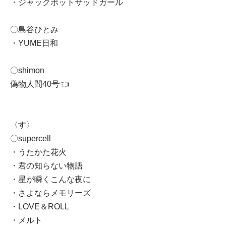
・ジャックポットサッドガール
〇島谷ひとみ
・YUME日和
〇shimon
偽物人間40号👈
〈す〉
〇supercell
・うたかた花火
・君の知らない物語
・星が瞬くこんな夜に
・さよならメモリーズ
・LOVE＆ROLL
・メルト