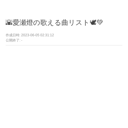
🌇愛瀬燈の歌える曲リスト🕊‎💚
作成日時: 2023-06-05 02:31:12
公開終了: -