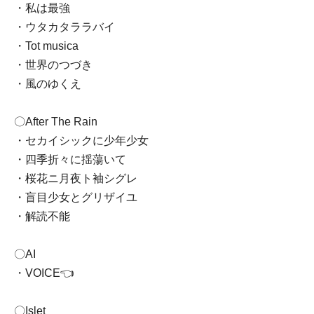
・私は最強
・ウタカタララバイ
・Tot musica
・世界のつづき
・風のゆくえ
〇After The Rain
・セカイシックに少年少女
・四季折々に揺蕩いて
・桜花ニ月夜ト袖シグレ
・盲目少女とグリザイユ
・解読不能
〇AI
・VOICE👈
〇Islet