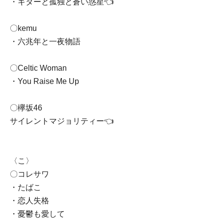
・ギターと孤独と蒼い惑星👈
〇kemu
・六兆年と一夜物語
〇Celtic Woman
・You Raise Me Up
〇欅坂46
サイレントマジョリティー👈
〈こ〉
〇コレサワ
・たばこ
・恋人失格
・憂鬱も愛して