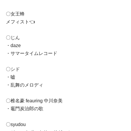
〇女王蜂
メフィスト👈
〇じん
・daze
・サマータイムレコード
〇シド
・嘘
・乱舞のメロディ
〇椎名豪 feauring 中川奈美
・竈門炭治郎の歌
〇syudou