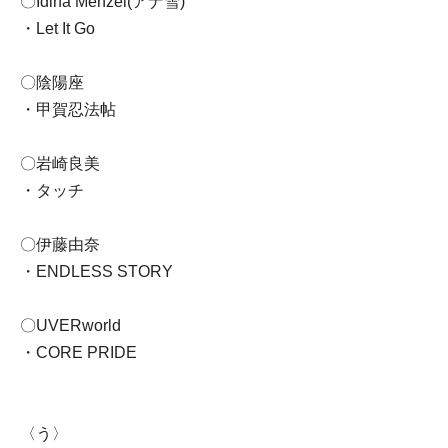
〇Idina Menzel(アナ雪)
・Let It Go
〇陰陽座
・甲賀忍法帖
〇岩崎良美
・タッチ
〇伊藤由奈
・ENDLESS STORY
〇UVERworld
・CORE PRIDE
〈う〉