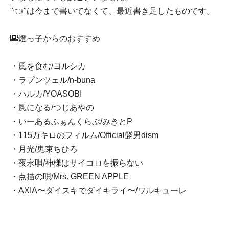
"👈"は今まで書いてなくて、最近書き足したものです。
🌇燈っ子からのおすすめ
・風を食む/ヨルシカ
・ラプンツェル/n-buna
・ハルカ/YOASOBI
・風になる/つじあやの
・いーあるふぁんくらぶ/みきとP
・115万キロのフィルム/Official髭男dism
・月光/鬼束ちひろ
・夜永唄/神様はサイコロを振らない
・点描の唄/Mrs. GREEN APPLE
・AXIA〜ダイスキでダイキライ〜/ワルキューレ