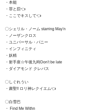
・本能
・罪と罰👈
・ここでキスして👈
〇シェリル・ノーム starring May'n
・ノーザンクロス
・ユニバーサル・バニー
・インフィニティ
・妖精
・射手座‪☆午後九時Don't be late
・ダイアモンド クレバス
〇しぐれうい
・粛聖!! ロリ神レクイエム👈
〇白雪巴
・ Find Me Withn