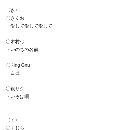
〈き〉
〇きくお
・愛して愛して愛して
〇木村弓
・いのちの名前
〇King Gnu
・白日
〇銀サク
・いろは唄
〈く〉
〇くじら