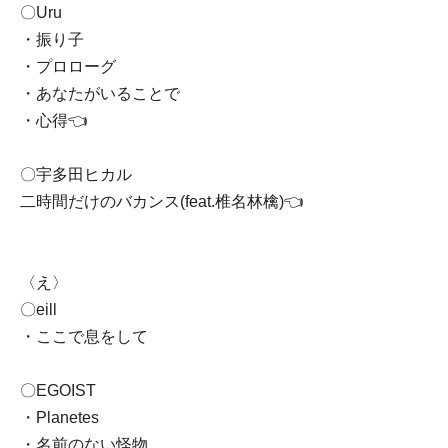
〇Uru
・振り子
・プロローグ
・あなたがいることで
・心得👈
〇宇多田ヒカル
二時間だけのバカンス(feat.椎名林檎)👈
〈え〉
〇eill
・ここで息をして
〇EGOIST
・Planetes
・名前のない怪物