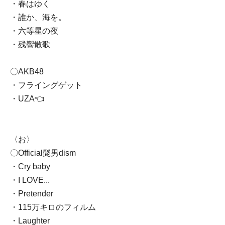
・春はゆく
・誰か、海を。
・六等星の夜
・残響散歌
〇AKB48
・フライングゲット
・UZA👈
〈お〉
〇Official髭男dism
・Cry baby
・I LOVE...
・Pretender
・115万キロのフィルム
・Laughter