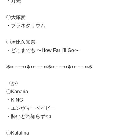
・月光
〇大塚愛
・プラネタリウム
〇屋比久知奈
・どこまでも 〜How Far I’ll Go〜
✼••┈┈┈••✼••┈┈┈••✼••┈┈┈••✼••┈┈┈••✼
〈か〉
〇Kanaria
・KING
・エンヴィーベイビー
・酔いどれ知らず👈
〇Kalafina