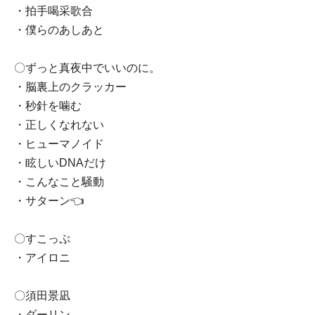
・拍手喝采歌合
・僕らのあしあと
〇ずっと真夜中でいいのに。
・脳裏上のクラッカー
・秒針を噛む
・正しくなれない
・ヒューマノイド
・眩しいDNAだけ
・こんなこと騒動
・サターン👈
〇すこっぷ
・アイロニ
〇須田景凪
・ダーリン