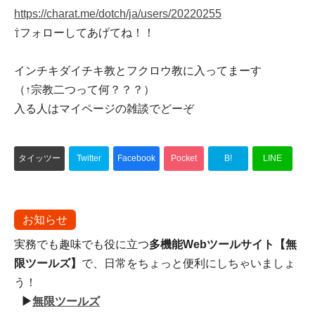
https://charat.me/dotch/ja/users/20220255
⇧フォローしてあげてね！！
インチキダイチキ教とフクロウ教に入ってまーす
（↑宗教二つって何？？？）
入る人はマイページの雑談でどーぞ
タイッツー
Twitter
Facebook
Pocket
B!
LINE
お知らせ
実務でも趣味でも役に立つ
多機能Webツールサイト【無
限ツールズ】
で、日常をちょっと便利にしちゃいましょ
う！
▶
無限ツールズ