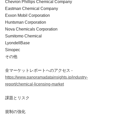
Chevron Phillips Chemical Company
Eastman Chemical Company
Exxon Mobil Corporation
Huntsman Corporation
Nova Chemicals Corporation
Sumitomo Chemical
LyondellBase
Sinopec
その他
全マーケットレポートへのアクセス -
https://www.panoramadatainsights.jp/industry-
report/chemical-licensing-market
課題とリスク
規制の強化