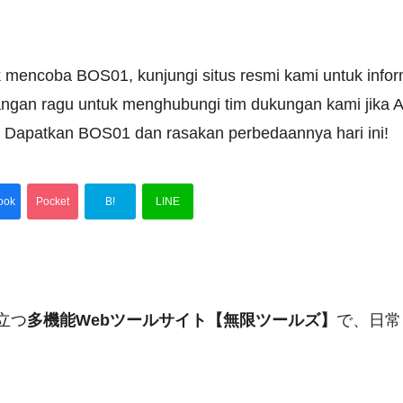
uk mencoba BOS01, kunjungi situs resmi kami untuk inform
ngan ragu untuk menghubungi tim dukungan kami jika A
t. Dapatkan BOS01 dan rasakan perbedaannya hari ini!
ook
Pocket
B!
LINE
立つ
多機能Webツールサイト【無限ツールズ】
で、日常