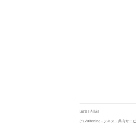
[
編集
] [
削除
]
(c) Writening - テキスト共有サー