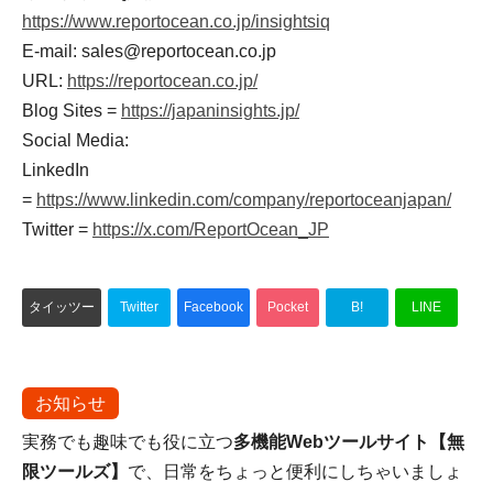
https://www.reportocean.co.jp/insightsiq
E-mail: sales@reportocean.co.jp
URL:
https://reportocean.co.jp/
Blog Sites =
https://japaninsights.jp/
Social Media:
LinkedIn
=
https://www.linkedin.com/company/reportoceanjapan/
Twitter =
https://x.com/ReportOcean_JP
タイッツー
Twitter
Facebook
Pocket
B!
LINE
お知らせ
実務でも趣味でも役に立つ
多機能Webツールサイト【無
限ツールズ】
で、日常をちょっと便利にしちゃいましょ