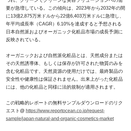
つれ、クリーンでグリーンな美容ソリューションへの需
要が急増している。この傾向は、2023年から2032年の間
に13億2,875万米ドルから22億6,403万米ドルに急増し、
年平均成長率（CAGR）6.10%を達成すると予想される
日本自然派およびオーガニック化粧品市場の成長予測に
反映されている。
オーガニックおよび自然派化粧品とは、天然成分または
その天然誘導体、もしくは保存が許可された物質のみを
含む化粧品です。天然資源の使用だけでは、最終製品の
安全性や健康性は保証されません。出来上がった化粧品
には、他の化粧品と同様に法的規制が適用されます。
この戦略的レポートの無料サンプルダウンロードのリク
エスト@
https://www.reportocean.co.jp/request-
sample/japan-natural-and-organic-cosmetics-market