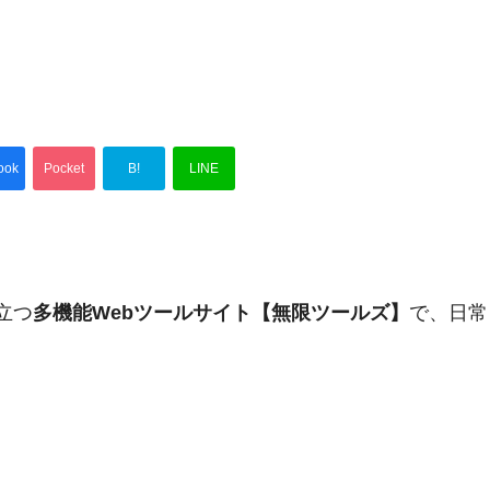
ook
Pocket
B!
LINE
立つ
多機能Webツールサイト【無限ツールズ】
で、日常