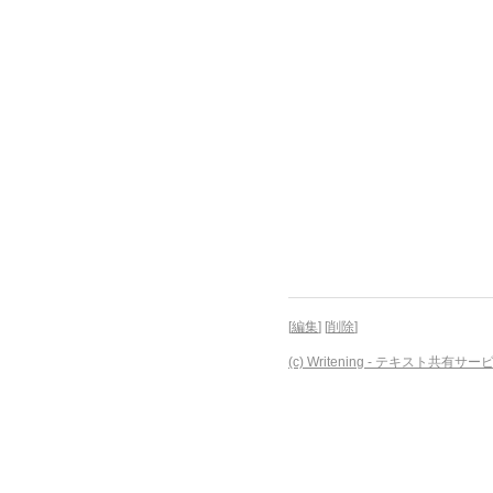
[
編集
] [
削除
]
(c) Writening - テキスト共有サー