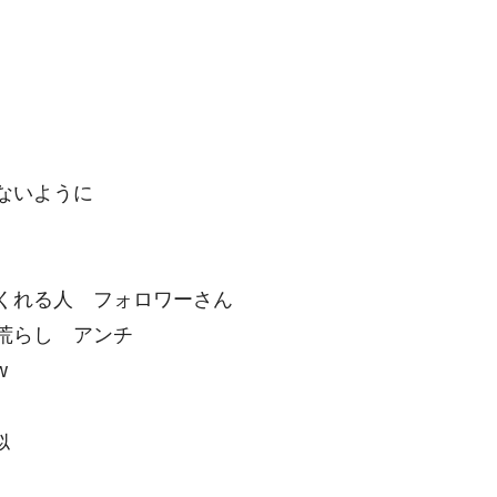
ないように
くれる人 フォロワーさん
荒らし アンチ
w
似