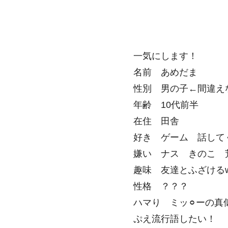
一気にします！
名前 あめだま
性別 男の子←間違え
年齢 10代前半
在住 田舎
好き ゲーム 話して
嫌い ナス きのこ 
趣味 友達とふざける
性格 ？？？
ハマり ミッ⚪︎ーの真
ぷえ流行語したい！