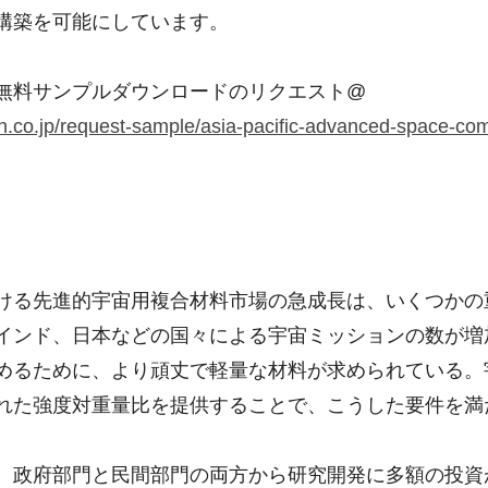
構築を可能にしています。
無料サンプルダウンロードのリクエスト@
n.co.jp/request-sample/asia-pacific-advanced-space-co
ける先進的宇宙用複合材料市場の急成長は、いくつかの
インド、日本などの国々による宇宙ミッションの数が増
めるために、より頑丈で軽量な材料が求められている。
れた強度対重量比を提供することで、こうした要件を満
、政府部門と民間部門の両方から研究開発に多額の投資