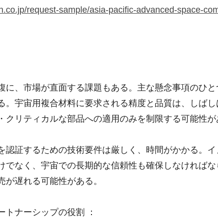
n.co.jp/request-sample/asia-pacific-advanced-space-co
腹に、市場が直面する課題もある。主な懸念事項のひと
る。宇宙用複合材料に要求される精度と品質は、しばし
・クリティカルな部品への適用のみを制限する可能性が
を認証するための技術要件は厳しく、時間がかかる。イ
けでなく、宇宙での長期的な信頼性も確保しなければな
売が遅れる可能性がある。
ートナーシップの役割 ：