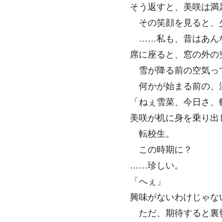
そう返すと、美咲は満
その笑顔を見ると、
……私も、昔はあん
席に座ると、窓の外の
雪が降る前の空気っ
何かが始まる前の、
「ねぇ雪菜、今日さ、
美咲が机に身を乗り出
転校生。
この時期に？
……珍しい。
「へぇ」
興味がないわけじゃな
ただ、期待すると裏