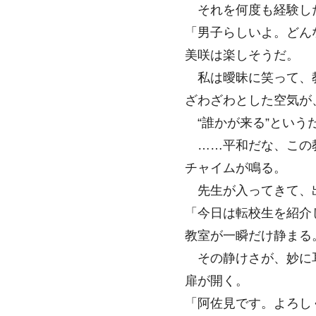
それを何度も経験し
「男子らしいよ。どん
美咲は楽しそうだ。
私は曖昧に笑って、
ざわざわとした空気が
“誰かが来る”という
……平和だな、この
チャイムが鳴る。
先生が入ってきて、
「今日は転校生を紹介
教室が一瞬だけ静まる
その静けさが、妙に
扉が開く。
「阿佐見です。よろし