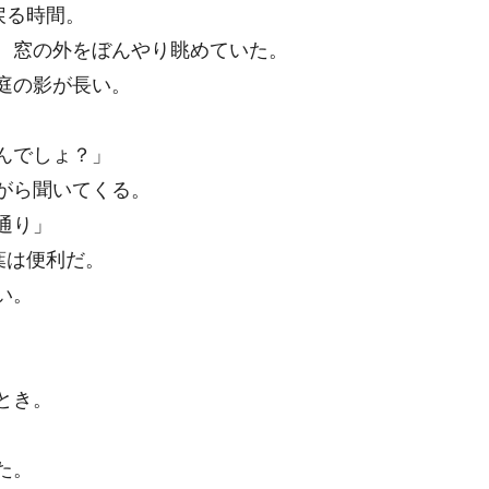
戻る時間。
、窓の外をぼんやり眺めていた。
庭の影が長い。
んでしょ？」
がら聞いてくる。
通り」
葉は便利だ。
い。
。
とき。
た。