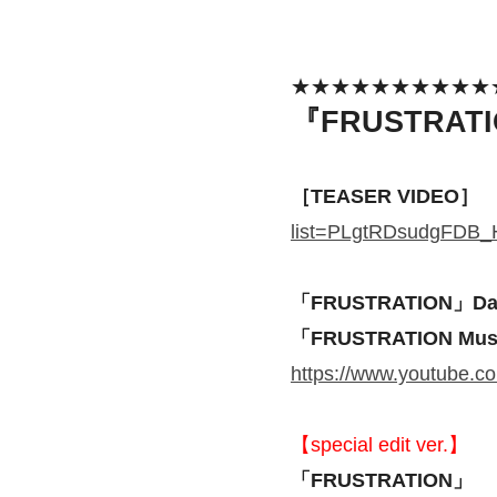
★★★★★★★★★★
『FRUSTRAT
［TEASER VIDEO］
list=PLgtRDsudgFDB
「FRUSTRATION」Danc
「FRUSTRATION Mus
https://www.youtube
【special edit ver.】
「FRUSTRATION」