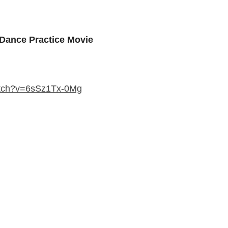
nce Practice Movie
atch?v=6sSz1Tx-0Mg