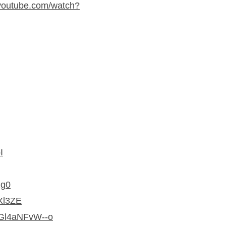
.youtube.com/watch?
I
zg0
Xl3ZE
=Gl4aNFvW--o