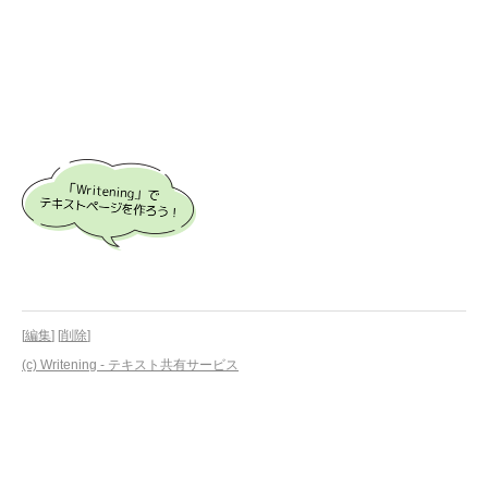
[
編集
] [
削除
]
(c) Writening - テキスト共有サービス