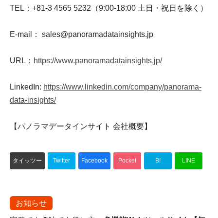
TEL：+81-3 4565 5232（9:00-18:00 土日・祝日を除く）
E-mail： sales@panoramadatainsights.jp
URL：
https://www.panoramadatainsights.jp/
LinkedIn:
https://www.linkedin.com/company/panorama-
data-insights/
【パノラマデータインサイト 会社概要】
タイッツー
Twitter
Facebook
Pocket
B!
LINE
お知らせ