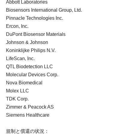
Abbott Laboratories
Biosensors International Group, Ltd.
Pinnacle Technologies Inc.
Ercon, Inc.
DuPont Biosensor Materials
Johnson & Johnson
Koninklijke Philips N.V.
LifeScan, Inc.
QTL Biodetection LLC
Molecular Devices Corp.
Nova Biomedical
Molex LLC
TDK Corp.
Zimmer & Peacock AS
Siemens Healthcare
規制と償還の状況：