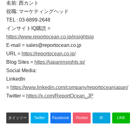
名前: 西カント
役職: マーケティングヘッド
TEL : 03-6899-2648
インサイトIQ購読 =
https://www.reportocean.co.jp/insightsiq
E-mail = sales@reportocean.co.jp
URL =
https://reportocean.co.jp/
Blog Sites =
https://japaninsights.jp/
Social Media:
LinkedIn
=
https://www.linkedin.com/company/reportoceanjapan/
Twitter =
https://x.com/ReportOcean_JP
タイッツー
Twitter
Facebook
Pocket
B!
LINE