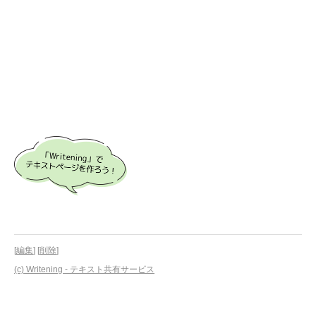
[
編集
] [
削除
]
(c) Writening - テキスト共有サービス