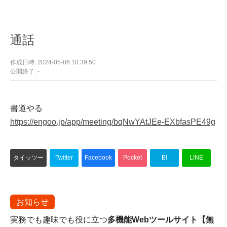
通話
作成日時: 2024-05-06 10:39:50
公開終了: -
書道やる
https://engoo.jp/app/meeting/bqNwYAtJEe-EXbfasPE49g
タイッツー
Twitter
Facebook
Pocket
B!
LINE
お知らせ
実務でも趣味でも役に立つ
多機能Webツールサイト【無