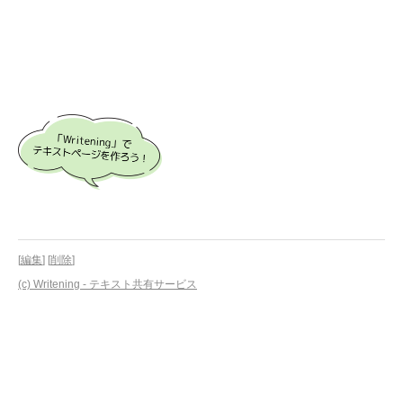
[
編集
] [
削除
]
(c) Writening - テキスト共有サービス